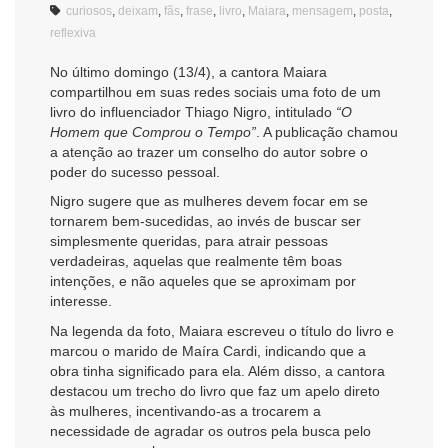
curiosos
,
deixam
,
fãs
,
frase
,
livro
,
Maiara
,
mensagem
,
posta
,
reflexiva
No último domingo (13/4), a cantora Maiara
compartilhou em suas redes sociais uma foto de um
livro do influenciador Thiago Nigro, intitulado
“O
Homem que Comprou o Tempo”
. A publicação chamou
a atenção ao trazer um conselho do autor sobre o
poder do sucesso pessoal.
Nigro sugere que as mulheres devem focar em se
tornarem bem-sucedidas, ao invés de buscar ser
simplesmente queridas, para atrair pessoas
verdadeiras, aquelas que realmente têm boas
intenções, e não aqueles que se aproximam por
interesse.
Na legenda da foto, Maiara escreveu o título do livro e
marcou o marido de Maíra Cardi, indicando que a
obra tinha significado para ela. Além disso, a cantora
destacou um trecho do livro que faz um apelo direto
às mulheres, incentivando-as a trocarem a
necessidade de agradar os outros pela busca pelo