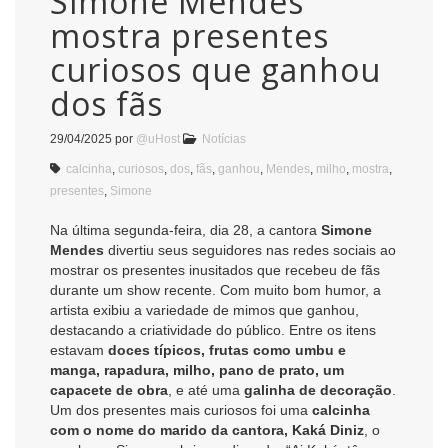
Simone Mendes
mostra presentes
curiosos que ganhou
dos fãs
29/04/2025
por
@uHost
Notícias
calcinha
,
curiosos
,
dos
,
fãs
,
ganhou
,
Mendes
,
milho
,
mostra
,
presentes
,
Simone
Na última segunda-feira, dia 28, a cantora
Simone
Mendes
divertiu seus seguidores nas redes sociais ao
mostrar os presentes inusitados que recebeu de fãs
durante um show recente. Com muito bom humor, a
artista exibiu a variedade de mimos que ganhou,
destacando a criatividade do público. Entre os itens
estavam
doces típicos, frutas como umbu e
manga, rapadura, milho, pano de prato, um
capacete de obra
, e até uma
galinha de decoração
.
Um dos presentes mais curiosos foi uma
calcinha
com o nome do marido da cantora, Kaká Diniz
, o