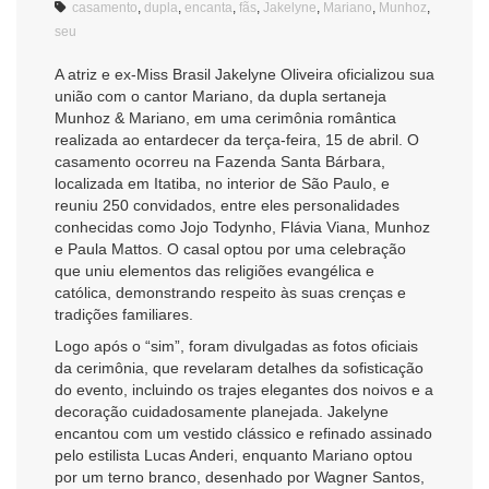
casamento
,
dupla
,
encanta
,
fãs
,
Jakelyne
,
Mariano
,
Munhoz
,
seu
A atriz e ex-Miss Brasil Jakelyne Oliveira oficializou sua
união com o cantor Mariano, da dupla sertaneja
Munhoz & Mariano, em uma cerimônia romântica
realizada ao entardecer da terça-feira, 15 de abril. O
casamento ocorreu na Fazenda Santa Bárbara,
localizada em Itatiba, no interior de São Paulo, e
reuniu 250 convidados, entre eles personalidades
conhecidas como Jojo Todynho, Flávia Viana, Munhoz
e Paula Mattos. O casal optou por uma celebração
que uniu elementos das religiões evangélica e
católica, demonstrando respeito às suas crenças e
tradições familiares.
Logo após o “sim”, foram divulgadas as fotos oficiais
da cerimônia, que revelaram detalhes da sofisticação
do evento, incluindo os trajes elegantes dos noivos e a
decoração cuidadosamente planejada. Jakelyne
encantou com um vestido clássico e refinado assinado
pelo estilista Lucas Anderi, enquanto Mariano optou
por um terno branco, desenhado por Wagner Santos,