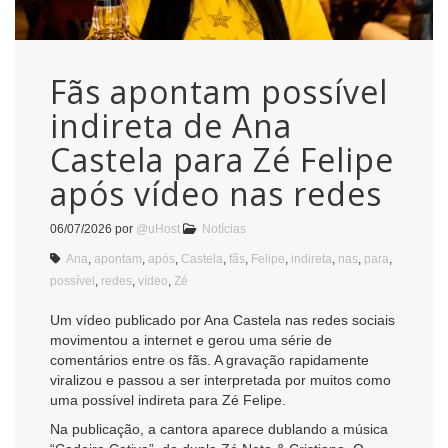
Fãs apontam possível
indireta de Ana
Castela para Zé Felipe
após vídeo nas redes
06/07/2026
por
@uHost
Notícias
Ana
,
apontam
,
após
,
Castela
,
fãs
,
Felipe
,
indireta
,
nas
,
para
,
possível
,
redes
,
vídeo
,
Zé
Um vídeo publicado por Ana Castela nas redes sociais
movimentou a internet e gerou uma série de
comentários entre os fãs. A gravação rapidamente
viralizou e passou a ser interpretada por muitos como
uma possível indireta para Zé Felipe.
Na publicação, a cantora aparece dublando a música