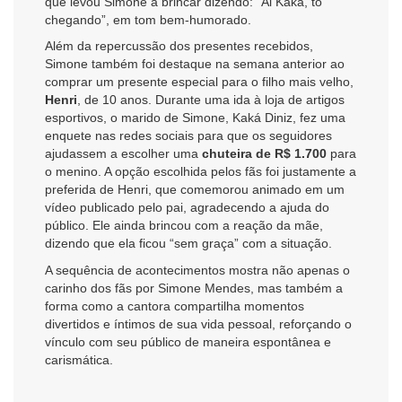
que levou Simone a brincar dizendo: “Ai Kaká, tô
chegando”, em tom bem-humorado.
Além da repercussão dos presentes recebidos,
Simone também foi destaque na semana anterior ao
comprar um presente especial para o filho mais velho,
Henri
, de 10 anos. Durante uma ida à loja de artigos
esportivos, o marido de Simone, Kaká Diniz, fez uma
enquete nas redes sociais para que os seguidores
ajudassem a escolher uma
chuteira de R$ 1.700
para
o menino. A opção escolhida pelos fãs foi justamente a
preferida de Henri, que comemorou animado em um
vídeo publicado pelo pai, agradecendo a ajuda do
público. Ele ainda brincou com a reação da mãe,
dizendo que ela ficou “sem graça” com a situação.
A sequência de acontecimentos mostra não apenas o
carinho dos fãs por Simone Mendes, mas também a
forma como a cantora compartilha momentos
divertidos e íntimos de sua vida pessoal, reforçando o
vínculo com seu público de maneira espontânea e
carismática.