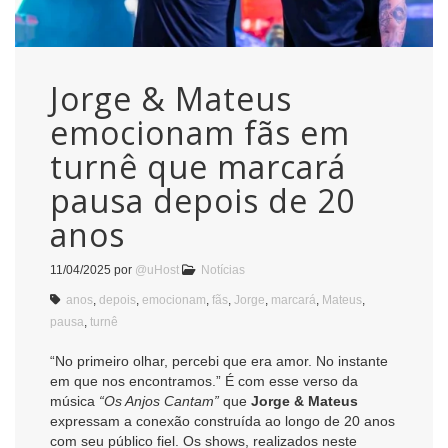
Jorge & Mateus
emocionam fãs em
turnê que marcará
pausa depois de 20
anos
11/04/2025
por
@uHost
Notícias
anos
,
depois
,
emocionam
,
fãs
,
Jorge
,
marcará
,
Mateus
,
pausa
,
turnê
“No primeiro olhar, percebi que era amor. No instante
em que nos encontramos.” É com esse verso da
música
“Os Anjos Cantam”
que
Jorge & Mateus
expressam a conexão construída ao longo de 20 anos
com seu público fiel. Os shows, realizados neste