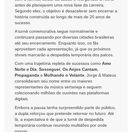
antes de planejarem uma nova fase da carreira.
Segundo eles, o objetivo é desacelerar sem encerrar a
história construída ao longo de mais de 20 anos de
sucesso.
A turnê comemorativa segue normalmente e
continuará passando por diversas cidades brasileiras
até seu encerramento. Enquanto isso, os fãs
aproveitam cada apresentação, já que os próximos
shows marcarão a despedida temporária dos palcos.
Com uma trajetória repleta de sucessos como
Amo
Noite e Dia
,
Sosseguei
,
Os Anjos Cantam
,
Propaganda
e
Molhando o Volante
, Jorge & Mateus
consolidaram seu nome entre os maiores
representantes da música sertaneja e seguem
colecionando milhões de ouvintes nas plataformas
digitais.
Embora a pausa tenha surpreendido parte do público,
a dupla reforçou que pretende retornar no futuro. Até
lá, a expectativa é de que a turnê de despedida
temporária continue reunindo multidões por onde
passar.