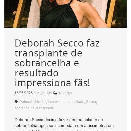
Deborah Secco faz
transplante de
sobrancelha e
resultado
impressiona fãs!
16/05/2025
por
@uHost
Notícias
Deborah
,
fãs
,
faz
,
impressiona
,
resultado
,
Secco
,
sobrancelha
,
transplante
Deborah Secco decidiu fazer um transplante de
sobrancelha após se incomodar com a assimetria em