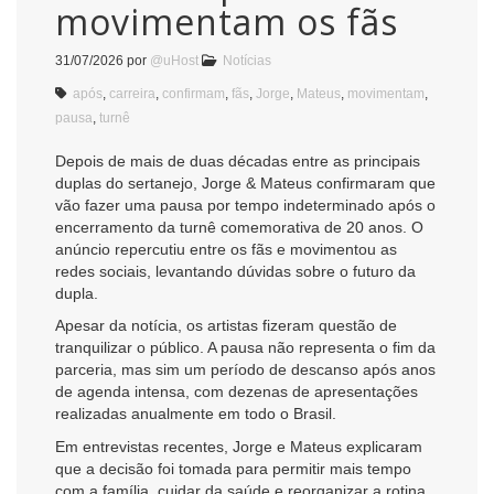
movimentam os fãs
31/07/2026
por
@uHost
Notícias
após
,
carreira
,
confirmam
,
fãs
,
Jorge
,
Mateus
,
movimentam
,
pausa
,
turnê
Depois de mais de duas décadas entre as principais
duplas do sertanejo, Jorge & Mateus confirmaram que
vão fazer uma pausa por tempo indeterminado após o
encerramento da turnê comemorativa de 20 anos. O
anúncio repercutiu entre os fãs e movimentou as
redes sociais, levantando dúvidas sobre o futuro da
dupla.
Apesar da notícia, os artistas fizeram questão de
tranquilizar o público. A pausa não representa o fim da
parceria, mas sim um período de descanso após anos
de agenda intensa, com dezenas de apresentações
realizadas anualmente em todo o Brasil.
Em entrevistas recentes, Jorge e Mateus explicaram
que a decisão foi tomada para permitir mais tempo
com a família, cuidar da saúde e reorganizar a rotina