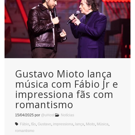
Gustavo Mioto lança
música com Fábio Jr e
impressiona fãs com
romantismo
15/04/2025
por
@uHost
Notícias
Fábio
,
fãs
,
Gustavo
,
impressiona
,
lança
,
Mioto
,
Música
,
romantismo