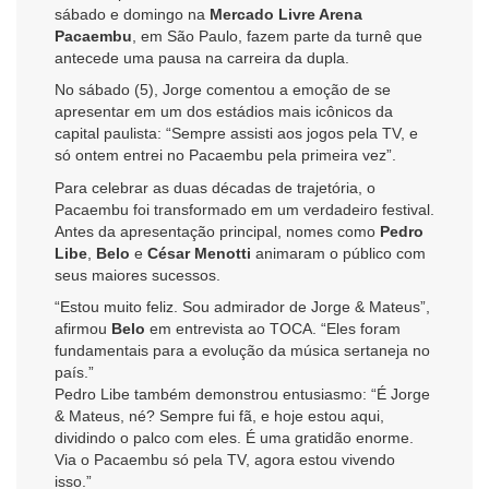
sábado e domingo na
Mercado Livre Arena
Pacaembu
, em São Paulo, fazem parte da turnê que
antecede uma pausa na carreira da dupla.
No sábado (5), Jorge comentou a emoção de se
apresentar em um dos estádios mais icônicos da
capital paulista: “Sempre assisti aos jogos pela TV, e
só ontem entrei no Pacaembu pela primeira vez”.
Para celebrar as duas décadas de trajetória, o
Pacaembu foi transformado em um verdadeiro festival.
Antes da apresentação principal, nomes como
Pedro
Libe
,
Belo
e
César Menotti
animaram o público com
seus maiores sucessos.
“Estou muito feliz. Sou admirador de Jorge & Mateus”,
afirmou
Belo
em entrevista ao TOCA. “Eles foram
fundamentais para a evolução da música sertaneja no
país.”
Pedro Libe também demonstrou entusiasmo: “É Jorge
& Mateus, né? Sempre fui fã, e hoje estou aqui,
dividindo o palco com eles. É uma gratidão enorme.
Via o Pacaembu só pela TV, agora estou vivendo
isso.”