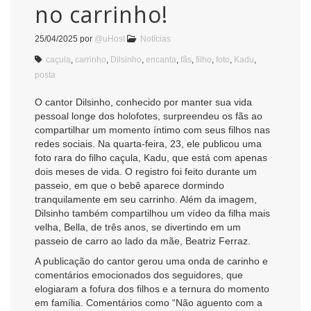
no carrinho!
25/04/2025
por
@uHost
Notícias
caçula
,
carrinho
,
Dilsinho
,
encanta
,
fãs
,
filho
,
foto
,
Kadu
,
posta
O cantor Dilsinho, conhecido por manter sua vida
pessoal longe dos holofotes, surpreendeu os fãs ao
compartilhar um momento íntimo com seus filhos nas
redes sociais. Na quarta-feira, 23, ele publicou uma
foto rara do filho caçula, Kadu, que está com apenas
dois meses de vida. O registro foi feito durante um
passeio, em que o bebê aparece dormindo
tranquilamente em seu carrinho. Além da imagem,
Dilsinho também compartilhou um vídeo da filha mais
velha, Bella, de três anos, se divertindo em um
passeio de carro ao lado da mãe, Beatriz Ferraz.
A publicação do cantor gerou uma onda de carinho e
comentários emocionados dos seguidores, que
elogiaram a fofura dos filhos e a ternura do momento
em família. Comentários como “Não aguento com a