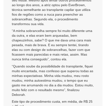
seu visual. Mesmo após tentar outros procedimentos
ao longo dos anos, a atriz optou pelo EverBrown,
técnica semelhante ao transplante capilar que utiliza
fios de regiões como a nuca para preencher as
sobrancelhas. Segundo ela, o procedimento
transformou sua vida.
“A minha sobrancelha sempre foi muito diferente uma
da outra, e elas eram bem arqueadas, bem
chapeuzinhos, sabe? O que me dava uma cara mais
pesada, mais de brava. E eu sempre tentei, tirando
elas ou com design de sobrancelhas, fazer com que
ficassem mais parecidas e mais retas, assim. Mas
nunca tinha conseguido”, contou ela.
“Quando soube da possibilidade do transplante, fiquei
muito encantada, mas confesso que superou todas as
minhas expectativas. Minha vida mudou, meu rosto
mudou, minha autoestima mudou, o tempo que eu
gasto me arrumando no dia a dia mudou. Estou muito,
muito feliz com o resultado mesmo”, finalizou
Deborah.
Este tipo de procedimento custa, em média, de R$ 25