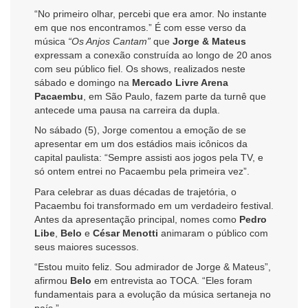
“No primeiro olhar, percebi que era amor. No instante
em que nos encontramos.” É com esse verso da
música
“Os Anjos Cantam”
que
Jorge & Mateus
expressam a conexão construída ao longo de 20 anos
com seu público fiel. Os shows, realizados neste
sábado e domingo na
Mercado Livre Arena
Pacaembu
, em São Paulo, fazem parte da turnê que
antecede uma pausa na carreira da dupla.
No sábado (5), Jorge comentou a emoção de se
apresentar em um dos estádios mais icônicos da
capital paulista: “Sempre assisti aos jogos pela TV, e
só ontem entrei no Pacaembu pela primeira vez”.
Para celebrar as duas décadas de trajetória, o
Pacaembu foi transformado em um verdadeiro festival.
Antes da apresentação principal, nomes como
Pedro
Libe
,
Belo
e
César Menotti
animaram o público com
seus maiores sucessos.
“Estou muito feliz. Sou admirador de Jorge & Mateus”,
afirmou
Belo
em entrevista ao TOCA. “Eles foram
fundamentais para a evolução da música sertaneja no
país.”