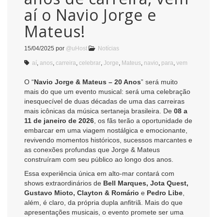
aí o Navio Jorge e
Mateus!
15/04/2025
por
@uHost
Notícias
aí
,
anos
,
carreira
,
celebrar
,
Jorge
,
Mateus
,
navio
,
para
,
vem
O “
Navio Jorge & Mateus – 20 Anos
” será muito
mais do que um evento musical: será uma celebração
inesquecível de duas décadas de uma das carreiras
mais icônicas da música sertaneja brasileira. De
08 a
11 de janeiro de 2026
, os fãs terão a oportunidade de
embarcar em uma viagem nostálgica e emocionante,
revivendo momentos históricos, sucessos marcantes e
as conexões profundas que Jorge & Mateus
construíram com seu público ao longo dos anos.
Essa experiência única em alto-mar contará com
shows extraordinários de
Bell Marques, Jota Quest,
Gustavo Mioto, Clayton & Romário
e
Pedro Libe
,
além, é claro, da própria dupla anfitriã. Mais do que
apresentações musicais, o evento promete ser uma