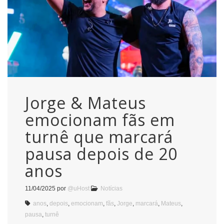
Jorge & Mateus
emocionam fãs em
turnê que marcará
pausa depois de 20
anos
11/04/2025
por
@uHost
Notícias
anos
,
depois
,
emocionam
,
fãs
,
Jorge
,
marcará
,
Mateus
,
pausa
,
turnê