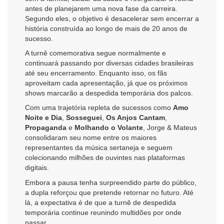
antes de planejarem uma nova fase da carreira.
Segundo eles, o objetivo é desacelerar sem encerrar a
história construída ao longo de mais de 20 anos de
sucesso.
A turnê comemorativa segue normalmente e
continuará passando por diversas cidades brasileiras
até seu encerramento. Enquanto isso, os fãs
aproveitam cada apresentação, já que os próximos
shows marcarão a despedida temporária dos palcos.
Com uma trajetória repleta de sucessos como
Amo
Noite e Dia
,
Sosseguei
,
Os Anjos Cantam
,
Propaganda
e
Molhando o Volante
, Jorge & Mateus
consolidaram seu nome entre os maiores
representantes da música sertaneja e seguem
colecionando milhões de ouvintes nas plataformas
digitais.
Embora a pausa tenha surpreendido parte do público,
a dupla reforçou que pretende retornar no futuro. Até
lá, a expectativa é de que a turnê de despedida
temporária continue reunindo multidões por onde
passar.