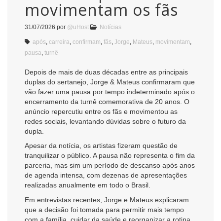
movimentam os fãs
31/07/2026
por
@uHost
Notícias
após
,
carreira
,
confirmam
,
fãs
,
Jorge
,
Mateus
,
movimentam
,
pausa
,
turnê
Depois de mais de duas décadas entre as principais
duplas do sertanejo, Jorge & Mateus confirmaram que
vão fazer uma pausa por tempo indeterminado após o
encerramento da turnê comemorativa de 20 anos. O
anúncio repercutiu entre os fãs e movimentou as
redes sociais, levantando dúvidas sobre o futuro da
dupla.
Apesar da notícia, os artistas fizeram questão de
tranquilizar o público. A pausa não representa o fim da
parceria, mas sim um período de descanso após anos
de agenda intensa, com dezenas de apresentações
realizadas anualmente em todo o Brasil.
Em entrevistas recentes, Jorge e Mateus explicaram
que a decisão foi tomada para permitir mais tempo
com a família, cuidar da saúde e reorganizar a rotina