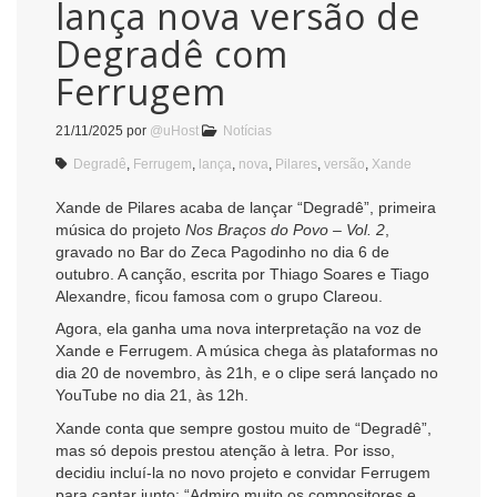
lança nova versão de
Degradê com
Ferrugem
21/11/2025
por
@uHost
Notícias
Degradê
,
Ferrugem
,
lança
,
nova
,
Pilares
,
versão
,
Xande
Xande de Pilares acaba de lançar “Degradê”, primeira
música do projeto
Nos Braços do Povo – Vol. 2
,
gravado no Bar do Zeca Pagodinho no dia 6 de
outubro. A canção, escrita por Thiago Soares e Tiago
Alexandre, ficou famosa com o grupo Clareou.
Agora, ela ganha uma nova interpretação na voz de
Xande e Ferrugem. A música chega às plataformas no
dia 20 de novembro, às 21h, e o clipe será lançado no
YouTube no dia 21, às 12h.
Xande conta que sempre gostou muito de “Degradê”,
mas só depois prestou atenção à letra. Por isso,
decidiu incluí-la no novo projeto e convidar Ferrugem
para cantar junto: “Admiro muito os compositores e