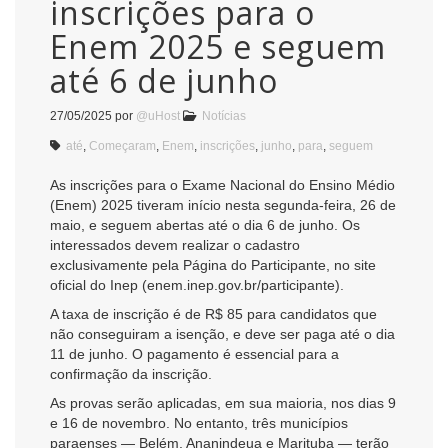
inscrições para o
Enem 2025 e seguem
até 6 de junho
27/05/2025
por
@uHost
Notícias
até
,
Começaram
,
Enem
,
inscrições
,
junho
,
para
,
seguem
As inscrições para o Exame Nacional do Ensino Médio
(Enem) 2025 tiveram início nesta segunda-feira, 26 de
maio, e seguem abertas até o dia 6 de junho. Os
interessados devem realizar o cadastro
exclusivamente pela Página do Participante, no site
oficial do Inep (enem.inep.gov.br/participante).
A taxa de inscrição é de R$ 85 para candidatos que
não conseguiram a isenção, e deve ser paga até o dia
11 de junho. O pagamento é essencial para a
confirmação da inscrição.
As provas serão aplicadas, em sua maioria, nos dias 9
e 16 de novembro. No entanto, três municípios
paraenses — Belém, Ananindeua e Marituba — terão