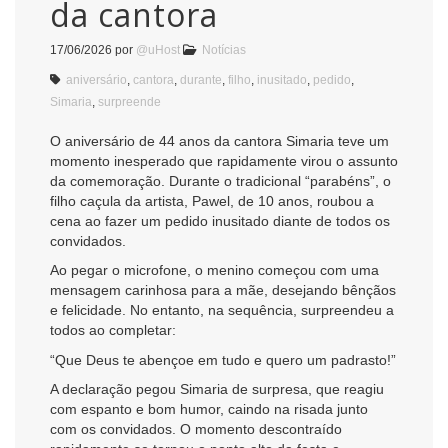
da cantora
17/06/2026
por
@uHost
Notícias
aniversário
,
cantora
,
durante
,
filho
,
inusitado
,
pedido
,
Simaria
,
surpreende
O aniversário de 44 anos da cantora Simaria teve um
momento inesperado que rapidamente virou o assunto
da comemoração. Durante o tradicional “parabéns”, o
filho caçula da artista, Pawel, de 10 anos, roubou a
cena ao fazer um pedido inusitado diante de todos os
convidados.
Ao pegar o microfone, o menino começou com uma
mensagem carinhosa para a mãe, desejando bênçãos
e felicidade. No entanto, na sequência, surpreendeu a
todos ao completar:
“Que Deus te abençoe em tudo e quero um padrasto!”
A declaração pegou Simaria de surpresa, que reagiu
com espanto e bom humor, caindo na risada junto
com os convidados. O momento descontraído