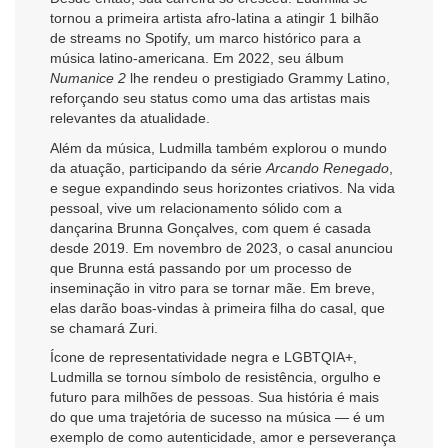
tornou a primeira artista afro-latina a atingir 1 bilhão
de streams no Spotify, um marco histórico para a
música latino-americana. Em 2022, seu álbum
Numanice 2
lhe rendeu o prestigiado Grammy Latino,
reforçando seu status como uma das artistas mais
relevantes da atualidade.
Além da música, Ludmilla também explorou o mundo
da atuação, participando da série
Arcando Renegado
,
e segue expandindo seus horizontes criativos. Na vida
pessoal, vive um relacionamento sólido com a
dançarina Brunna Gonçalves, com quem é casada
desde 2019. Em novembro de 2023, o casal anunciou
que Brunna está passando por um processo de
inseminação in vitro para se tornar mãe. Em breve,
elas darão boas-vindas à primeira filha do casal, que
se chamará Zuri.
Ícone de representatividade negra e LGBTQIA+,
Ludmilla se tornou símbolo de resistência, orgulho e
futuro para milhões de pessoas. Sua história é mais
do que uma trajetória de sucesso na música — é um
exemplo de como autenticidade, amor e perseverança