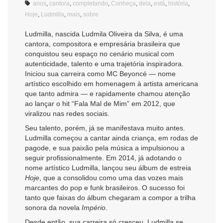
anos
,
cantora
,
completando
,
Conheça
,
dela
,
está
,
história
,
Hoje
,
Ludmilla
,
mais
,
sobre
Ludmilla, nascida Ludmila Oliveira da Silva, é uma
cantora, compositora e empresária brasileira que
conquistou seu espaço no cenário musical com
autenticidade, talento e uma trajetória inspiradora.
Iniciou sua carreira como MC Beyoncé — nome
artístico escolhido em homenagem à artista americana
que tanto admira — e rapidamente chamou atenção
ao lançar o hit “Fala Mal de Mim” em 2012, que
viralizou nas redes sociais.
Seu talento, porém, já se manifestava muito antes.
Ludmilla começou a cantar ainda criança, em rodas de
pagode, e sua paixão pela música a impulsionou a
seguir profissionalmente. Em 2014, já adotando o
nome artístico Ludmilla, lançou seu álbum de estreia
Hoje
, que a consolidou como uma das vozes mais
marcantes do pop e funk brasileiros. O sucesso foi
tanto que faixas do álbum chegaram a compor a trilha
sonora da novela
Império
.
Desde então, sua carreira só cresceu. Ludmilla se