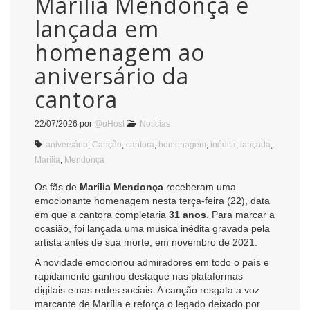
Marília Mendonça é
lançada em
homenagem ao
aniversário da
cantora
22/07/2026
por
@uHost
Notícias
aniversário
,
Canção
,
cantora
,
homenagem
,
inédita
,
lançada
,
Marília
,
Mendonça
Os fãs de
Marília Mendonça
receberam uma
emocionante homenagem nesta terça-feira (22), data
em que a cantora completaria
31 anos
. Para marcar a
ocasião, foi lançada uma música inédita gravada pela
artista antes de sua morte, em novembro de 2021.
A novidade emocionou admiradores em todo o país e
rapidamente ganhou destaque nas plataformas
digitais e nas redes sociais. A canção resgata a voz
marcante de Marília e reforça o legado deixado por