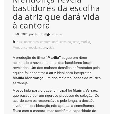
bastidores da escolha
da atriz que dará vida
à cantora
03/08/2026
por
@uHost
Notícias
atriz
,
bastidores
,
cantora
,
dará
,
escolha
,
filme
,
Marília
,
Mendonça
,
revela
,
sobre
,
vida
A produção do filme
“Marília”
segue em ritmo
acelerado e novos detalhes dos bastidores foram
revelados. Um dos maiores desafios enfrentados pela
equipe foi encontrar a atriz ideal para interpretar
Marília Mendonça
, um dos maiores ícones da música
sertaneja.
A escolhida para o papel principal foi
Marina Versos
,
que passou por um rigoroso processo de seleção. De
acordo com os responsáveis pelo longa, a decisão
levou em consideração não apenas a semelhança
física com a cantora, mas também a capacidade de