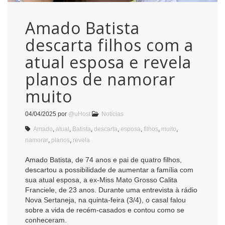
Amado Batista
descarta filhos com a
atual esposa e revela
planos de namorar
muito
04/04/2025
por
@uHost
Notícias
Amado
,
atual
,
Batista
,
descarta
,
esposa
,
filhos
,
muito
,
namorar
,
planos
,
revela
Amado Batista, de 74 anos e pai de quatro filhos,
descartou a possibilidade de aumentar a família com
sua atual esposa, a ex-Miss Mato Grosso Calita
Franciele, de 23 anos. Durante uma entrevista à rádio
Nova Sertaneja, na quinta-feira (3/4), o casal falou
sobre a vida de recém-casados e contou como se
conheceram.