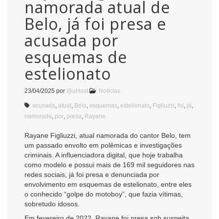
namorada atual de
Belo, já foi presa e
acusada por
esquemas de
estelionato
23/04/2025
por
@uHost
Notícias
acusada
,
atual
,
Belo
,
esquemas
,
estelionato
,
Figliuzzi
,
foi
,
já
,
namorada
,
por
,
presa
,
Rayane
Rayane Figliuzzi, atual namorada do cantor Belo, tem
um passado envolto em polêmicas e investigações
criminais. A influenciadora digital, que hoje trabalha
como modelo e possui mais de 169 mil seguidores nas
redes sociais, já foi presa e denunciada por
envolvimento em esquemas de estelionato, entre eles
o conhecido “golpe do motoboy”, que fazia vítimas,
sobretudo idosos.
Em fevereiro de 2022, Rayane foi presa sob suspeita