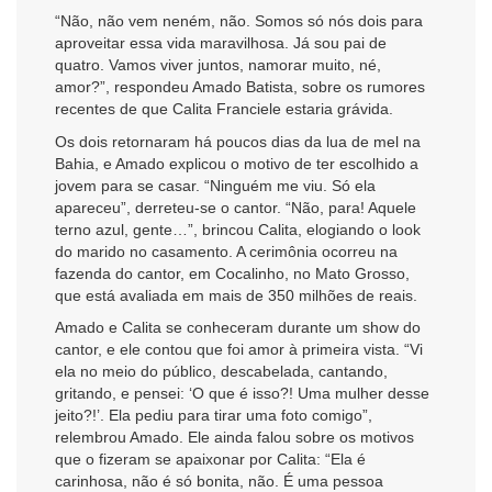
“Não, não vem neném, não. Somos só nós dois para
aproveitar essa vida maravilhosa. Já sou pai de
quatro. Vamos viver juntos, namorar muito, né,
amor?”, respondeu Amado Batista, sobre os rumores
recentes de que Calita Franciele estaria grávida.
Os dois retornaram há poucos dias da lua de mel na
Bahia, e Amado explicou o motivo de ter escolhido a
jovem para se casar. “Ninguém me viu. Só ela
apareceu”, derreteu-se o cantor. “Não, para! Aquele
terno azul, gente…”, brincou Calita, elogiando o look
do marido no casamento. A cerimônia ocorreu na
fazenda do cantor, em Cocalinho, no Mato Grosso,
que está avaliada em mais de 350 milhões de reais.
Amado e Calita se conheceram durante um show do
cantor, e ele contou que foi amor à primeira vista. “Vi
ela no meio do público, descabelada, cantando,
gritando, e pensei: ‘O que é isso?! Uma mulher desse
jeito?!’. Ela pediu para tirar uma foto comigo”,
relembrou Amado. Ele ainda falou sobre os motivos
que o fizeram se apaixonar por Calita: “Ela é
carinhosa, não é só bonita, não. É uma pessoa