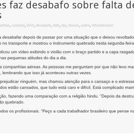
 faz desabafo sobre falta d
s
nhias
,
cuidado
,
DAS
,
desabafo
,
falta
,
faz
,
Nunes
,
sobre
,
Whindersson
 desabafar depois de passar por uma situação que o deixou revoltad
do no transporte e mostrou o instrumento quebrado nesta segunda-feira
licou um vídeo exibindo o violão com o braço partido e a capa rasgad
nas pequenas atitudes do dia a dia.
s companhias aéreas. As pessoas me perguntam por que não levo mais
e, lembrando que isso já aconteceu outras vezes.
rejudicar ninguém, mas chamou atenção para o cansaço e o estresse 
os estão cansados, que tudo está caro e difícil. Está complicado man
ução, fazendo uma comparação com a religião hindu. “Depois da dest
lão quebrado.
dos os profissionais. “Peço a cada trabalhador brasileiro que pense 