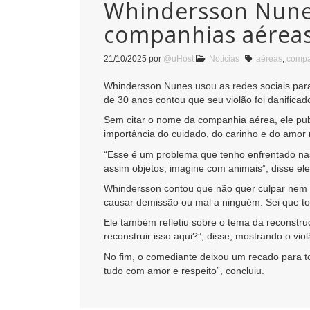
Whindersson Nunes
companhias aérea
21/10/2025
por
@uHost
Notícias
aéreas
,
compa
Whindersson Nunes usou as redes sociais para
de 30 anos contou que seu violão foi danifica
Sem citar o nome da companhia aérea, ele pub
importância do cuidado, do carinho e do amor 
“Esse é um problema que tenho enfrentado na
assim objetos, imagine com animais”, disse el
Whindersson contou que não quer culpar nem p
causar demissão ou mal a ninguém. Sei que tod
Ele também refletiu sobre o tema da reconstr
reconstruir isso aqui?”, disse, mostrando o vio
No fim, o comediante deixou um recado para to
tudo com amor e respeito”, concluiu.