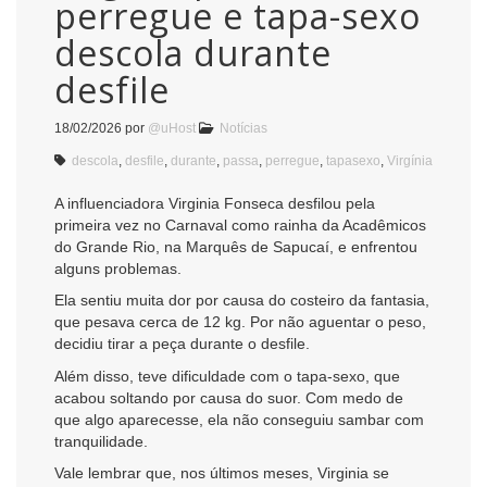
perregue e tapa-sexo
descola durante
desfile
18/02/2026
por
@uHost
Notícias
descola
,
desfile
,
durante
,
passa
,
perregue
,
tapasexo
,
Virgínia
A influenciadora
Virginia Fonseca
desfilou pela
primeira vez no Carnaval como rainha da
Acadêmicos
do Grande Rio
, na
Marquês de Sapucaí
, e enfrentou
alguns problemas.
Ela sentiu muita dor por causa do costeiro da fantasia,
que pesava cerca de 12 kg. Por não aguentar o peso,
decidiu tirar a peça durante o desfile.
Além disso, teve dificuldade com o tapa-sexo, que
acabou soltando por causa do suor. Com medo de
que algo aparecesse, ela não conseguiu sambar com
tranquilidade.
Vale lembrar que, nos últimos meses, Virginia se