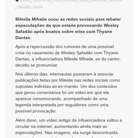
cantor
,
casamento
,
crise
,
indiretas
,
nega
,
pronuncia
,
rumores
,
Safadão
,
sobre
Mileide Mihaile usou as redes sociais para rebater
especulações de que estaria provocando Wesley
Safadão após boatos sobre crise com Thyane
Dantas.
Após a repercussão dos rumores de uma possível
crise no casamento de Wesley Safadão com Thyane
Dantas, a influenciadora Mileide Mihaile, ex do cantor,
decidiu se pronunciar.
Nos últimos dias, internautas passaram a associar
publicações feitas por Mileide nas redes sociais como
supostas indiretas ao ex-marido. Um dos conteúdos
que gerou comentários foi um vídeo em que ela
aparece comemorando, acompanhado de uma
legenda interpretada por seguidores como uma
possível provocação.
Além disso, um vídeo antigo da influenciadora voltou a
circular na internet, aumentando ainda mais as
especulações. Nas imagens, ela surge descontraída