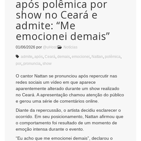
após polêmica por
show no Ceará e
admite: “Me
emocionei demais”
01/06/2026
por
@uHost
Notícias
admite
,
após
,
Ceará
,
demais
,
emocionei
,
Nattan
,
polêmica
,
por
,
pronuncia
,
show
O cantor Nattan se pronunciou após repercutir nas
redes sociais um vídeo em que aparece
aparentemente alterado durante um show realizado
no Ceará. A apresentação chamou atenção do público
e gerou uma série de comentários online.
Diante da repercussão, o artista decidiu esclarecer o
ocorrido. Em seu posicionamento, Nattan afirmou que
o comportamento foi resultado de um momento de
emoção intensa durante o evento.
“Eu acho que me emocionei demais”, declarou o