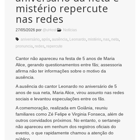
mistério repercute
nas redes
27/05/2026
por
@uHost
Notícias
aniversário
,
após
,
ausência
,
Leonardo
,
mistério
,
nas
,
neta
,
pronuncia
,
redes
,
repercute
Cantor não apareceu na festa de 5 anos de Maria
Alice, gerando questionamentos entre fãs; assessoria
afirma não ter informações sobre o motivo da
ausência.
A ausência do cantor
Leonardo
no aniversário de 5
anos de sua neta, Maria Alice, virou assunto nas redes
sociais e levantou especulações entre os fãs.
A comemoração, realizada em Goiânia, reuniu
familiares como
Zé Felipe
e
Virginia Fonseca
, além de
outros convidados próximos. No entanto, o sertanejo
não apareceu em nenhum dos registros oficiais do
evento, o que rapidamente chamou a atenção do
público.