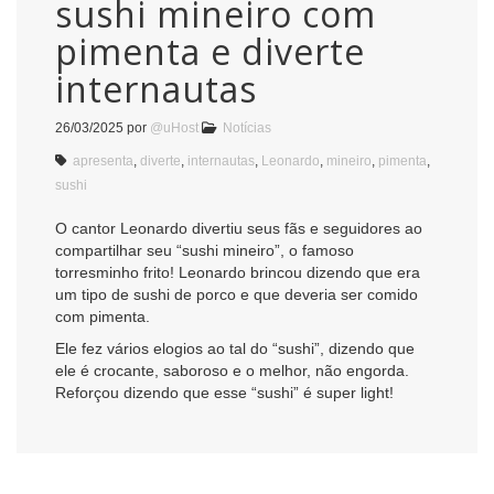
sushi mineiro com
pimenta e diverte
internautas
26/03/2025
por
@uHost
Notícias
apresenta
,
diverte
,
internautas
,
Leonardo
,
mineiro
,
pimenta
,
sushi
O cantor Leonardo divertiu seus fãs e seguidores ao
compartilhar seu “sushi mineiro”, o famoso
torresminho frito! Leonardo brincou dizendo que era
um tipo de sushi de porco e que deveria ser comido
com pimenta.
Ele fez vários elogios ao tal do “sushi”, dizendo que
ele é crocante, saboroso e o melhor, não engorda.
Reforçou dizendo que esse “sushi” é super light!