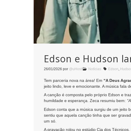
Edson e Hudson la
26/01/2026
por
@uHost
Notícias
Edson
,
Hudso
Tem parceria nova na área! Em
“A Deus Agra
jeito lindo, leve e emocionante. A música fala 
A canção é composta pelo próprio Edson e tra
humildade e esperança. Zeca resumiu bem:
“A
Edson conta que a música surgiu de um jeito 
sentiu que aquela canção tinha que ser gravad
um só.
A gravação rolou no estúdio Cia dos Técnicos,