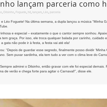
inho lançam parceria como h
mo
,
Dilsinho
,
Foguete
,
hit
,
lançam
,
Léo
,
parceria
o e Léo Foguete! Na última semana, a dupla lançou a música “Minha 
uTube.
arinhosa e especial – exatamente o que o cantor sempre sonhou. Apaix
a tem graça. Por isso, ele troca qualquer balada por carinho, cuidad
a gata não pode ir à festa, a festa vai até ela!
u: “Depois de guardar esse segredo, finalmente posso dividir ‘Minh
no. Sem puxar sardinha, ela tem tudo a ver com o clima leve do Carnav
mpre admirei o Dilsinho, então gravar com ele foi especial demais. F
a de verão e chega forte para agitar o Carnaval!”, disse ele.