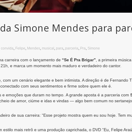
ida Simone Mendes para parc
,
convida
,
Felipe
,
Mendes
,
musical
,
para
,
parceria
,
Pra
,
Simone
na carreira com o lançamento de
“Se É Pra Brigar”
, a primeira músic
s 21h, e marca um momento mais maduro e verdadeiro do cantor.
, com um cenário elegante e bem intimista. A direção é de Fernando T
 conectado com seus sentimentos e firme sobre quem ele é.
os e emoções que duram no tempo. A grande aposta é a parceria com
 cheio de amor, ciúme e idas e vindas — algo bem comum no sertanejo.
adeiro de sua carreira: “Esse projeto mostra quem eu sou hoje. Tem m
om estilo mais retrô e uma produção caprichada, o DVD “Eu, Felipe Ara