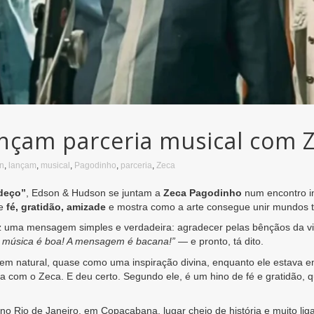
nçam parceria musical com 
n
,
lançam
,
musical
,
Pagodinho
,
parceria
,
Zeca
deço”
, Edson & Hudson se juntam a
Zeca Pagodinho
num encontro in
de
fé, gratidão, amizade
e mostra como a arte consegue unir mundos to
z uma mensagem simples e verdadeira: agradecer pelas bênçãos da vi
 música é boa! A mensagem é bacana!”
— e pronto, tá dito.
bem natural, quase como uma inspiração divina, enquanto ele estava e
a com o Zeca. E deu certo. Segundo ele, é um hino de fé e gratidão, q
 no Rio de Janeiro, em Copacabana, lugar cheio de história e muito li