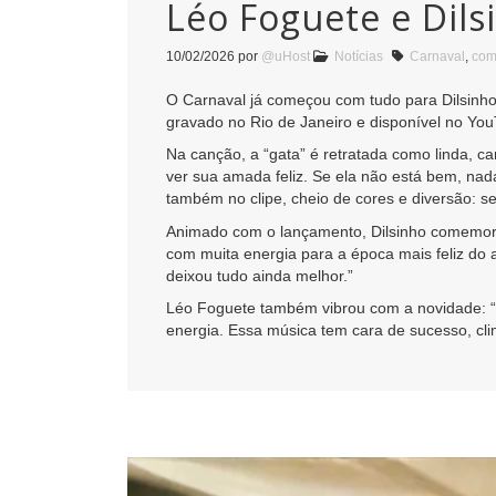
Léo Foguete e Dils
10/02/2026
por
@uHost
Notícias
Carnaval
,
co
O Carnaval já começou com tudo para Dilsinh
gravado no Rio de Janeiro e disponível no Yo
Na canção, a “gata” é retratada como linda, c
ver sua amada feliz. Se ela não está bem, nad
também no clipe, cheio de cores e diversão: se 
Animado com o lançamento, Dilsinho comemoro
com muita energia para a época mais feliz do a
deixou tudo ainda melhor.”
Léo Foguete também vibrou com a novidade: “Se
energia. Essa música tem cara de sucesso, clim