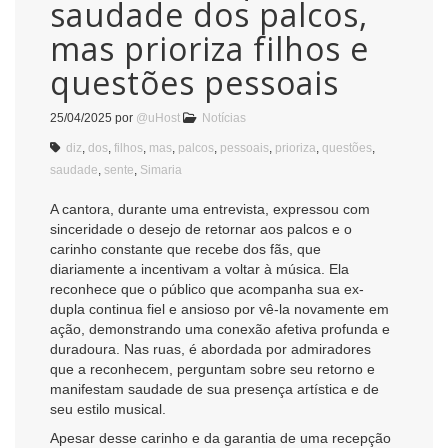
saudade dos palcos,
mas prioriza filhos e
questões pessoais
25/04/2025
por
@uHost
Notícias
diz
,
dos
,
filhos
,
mas
,
palcos
,
pessoais
,
prioriza
,
questões
,
saudade
,
sente
,
Simaria
A cantora, durante uma entrevista, expressou com
sinceridade o desejo de retornar aos palcos e o
carinho constante que recebe dos fãs, que
diariamente a incentivam a voltar à música. Ela
reconhece que o público que acompanha sua ex-
dupla continua fiel e ansioso por vê-la novamente em
ação, demonstrando uma conexão afetiva profunda e
duradoura. Nas ruas, é abordada por admiradores
que a reconhecem, perguntam sobre seu retorno e
manifestam saudade de sua presença artística e de
seu estilo musical.
Apesar desse carinho e da garantia de uma recepção