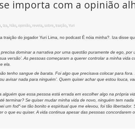
 se importa com a opinião alh
a
,
Iza
,
Não
,
opinião
,
revela
,
sobre
,
traição
,
Yuri
 a traição do jogador Yuri Lima, no podcast É nóia minha?. Iza disse q
 precisa dominar a narrativa por uma questão puramente de ego, por
a sua versão’. As pessoas começaram a querer controlar a minha vida
e ela.
ão tenho sangue de barata. Foi algo que precisava colocar para fora.
vou avisar nada para ninguém’. Quem quiser achar que estou louca, vai
a alguém que essa pessoa está errada em escolher algo na própria vid
ou até terminar? Se quiser mudar minha vida de novo, ninguém tem nada a
i um fod*-se tão bonito e espiritual que me elevou, foi tão libertador. 
zer o que eu quiser. A vida continua apesar das pessoas concordarem 