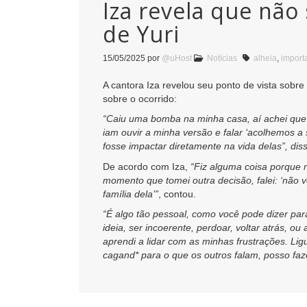
Iza revela que não
de Yuri
15/05/2025
por
@uHost
Notícias
alheia
,
import
A cantora Iza revelou seu ponto de vista sobre
sobre o ocorrido:
“Caiu uma bomba na minha casa, aí achei que
iam ouvir a minha versão e falar ‘acolhemos 
fosse impactar diretamente na vida delas”, diss
De acordo com Iza,
“Fiz alguma coisa porque n
momento que tomei outra decisão, falei: ‘não 
família dela’”
, contou.
“É algo tão pessoal, como você pode dizer par
ideia, ser incoerente, perdoar, voltar atrás, 
aprendi a lidar com as minhas frustrações. Ligue
cagand* para o que os outros falam, posso fa