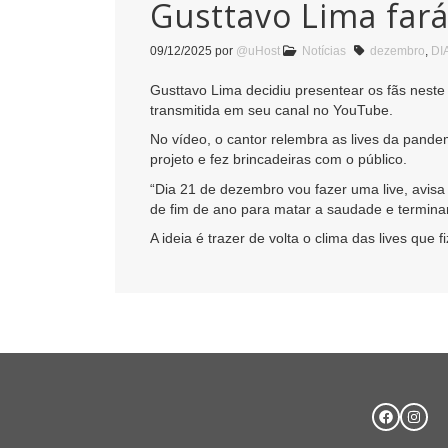
Gusttavo Lima fará
09/12/2025
por
@uHost
Notícias
dezembro
,
DI
Gusttavo Lima decidiu presentear os fãs neste
transmitida em seu canal no YouTube.
No vídeo, o cantor relembra as lives da pand
projeto e fez brincadeiras com o público.
“Dia 21 de dezembro vou fazer uma live, avisa
de fim de ano para matar a saudade e terminar
A ideia é trazer de volta o clima das lives qu