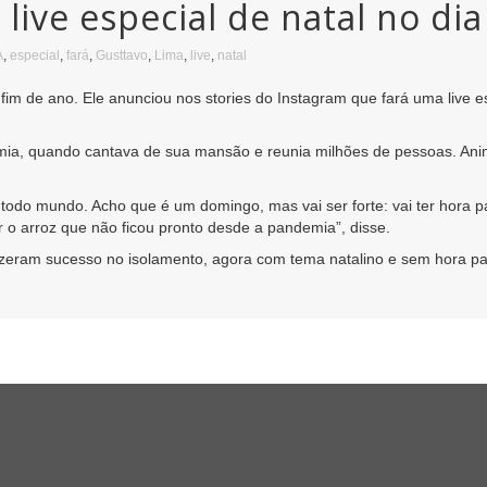
 live especial de natal no d
A
,
especial
,
fará
,
Gusttavo
,
Lima
,
live
,
natal
 fim de ano. Ele anunciou nos stories do Instagram que fará uma live 
emia, quando cantava de sua mansão e reunia milhões de pessoas. Anim
 todo mundo. Acho que é um domingo, mas vai ser forte: vai ter hora 
 o arroz que não ficou pronto desde a pandemia”, disse.
e fizeram sucesso no isolamento, agora com tema natalino e sem hora p