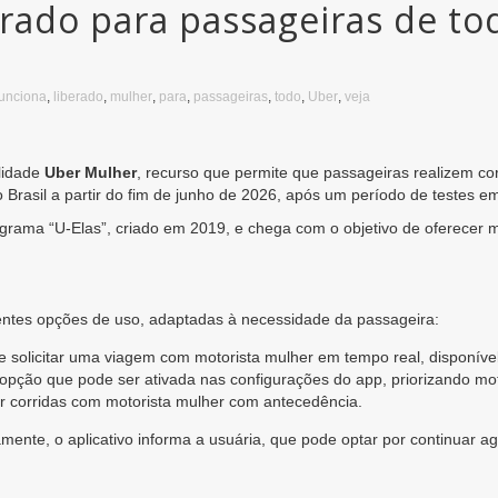
rado para passageiras de todo
funciona
,
liberado
,
mulher
,
para
,
passageiras
,
todo
,
Uber
,
veja
lidade
Uber Mulher
, recurso que permite que passageiras realizem co
 Brasil a partir do fim de junho de 2026, após um período de testes e
grama “U-Elas”, criado em 2019, e chega com o objetivo de oferecer 
erentes opções de uso, adaptadas à necessidade da passageira:
 solicitar uma viagem com motorista mulher em tempo real, disponível
opção que pode ser ativada nas configurações do app, priorizando mo
ar corridas com motorista mulher com antecedência.
mente, o aplicativo informa a usuária, que pode optar por continuar 