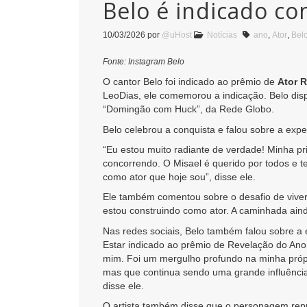
Belo é indicado c
10/03/2026
por
@uHost
Notícias
ano
,
Ator
,
Bel
Fonte: Instagram Belo
O cantor Belo foi indicado ao prêmio de
Ator 
LeoDias, ele comemorou a indicação. Belo dis
“Domingão com Huck”, da Rede Globo.
Belo celebrou a conquista e falou sobre a expe
“Eu estou muito radiante de verdade! Minha pr
concorrendo. O Misael é querido por todos e t
como ator que hoje sou”, disse ele.
Ele também comentou sobre o desafio de viver
estou construindo como ator. A caminhada ain
Nas redes sociais, Belo também falou sobre a 
Estar indicado ao prêmio de Revelação do An
mim. Foi um mergulho profundo na minha própr
mas que continua sendo uma grande influência 
disse ele.
O artista também disse que o personagem re