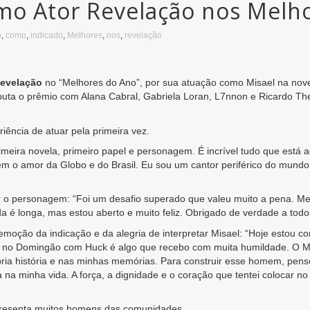
omo Ator Revelação nos Melh
o
,
como
,
indicado
,
Melhores
,
nos
,
revelação
Revelação
no “Melhores do Ano”, por sua atuação como Misael na novel
puta o prêmio com Alana Cabral, Gabriela Loran, L7nnon e Ricardo T
riência de atuar pela primeira vez.
imeira novela, primeiro papel e personagem. É incrível tudo que está 
em o amor da Globo e do Brasil. Eu sou um cantor periférico do mundo 
 o personagem: “Foi um desafio superado que valeu muito a pena. Me
da é longa, mas estou aberto e muito feliz. Obrigado de verdade a to
emoção da indicação e da alegria de interpretar Misael: “Hoje estou 
o no Domingão com Huck é algo que recebo com muita humildade. O M
ia história e nas minhas memórias. Para construir esse homem, pense
na minha vida. A força, a dignidade e o coração que tentei colocar no
presenta muitos homens das comunidades.