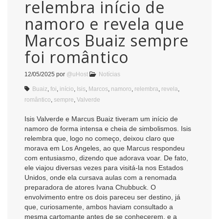
relembra início de
namoro e revela que
Marcos Buaiz sempre
foi romântico
12/05/2025
por
@uHost
Notícias
Buaiz
,
foi
,
início
,
Isis
,
Marcos
,
namoro
,
relembra
,
revela
,
romântico
,
sempre
,
Valverde
Isis Valverde e Marcus Buaiz tiveram um início de
namoro de forma intensa e cheia de simbolismos. Isis
relembra que, logo no começo, deixou claro que
morava em Los Angeles, ao que Marcus respondeu
com entusiasmo, dizendo que adorava voar. De fato,
ele viajou diversas vezes para visitá-la nos Estados
Unidos, onde ela cursava aulas com a renomada
preparadora de atores Ivana Chubbuck. O
envolvimento entre os dois pareceu ser destino, já
que, curiosamente, ambos haviam consultado a
mesma cartomante antes de se conhecerem, e a