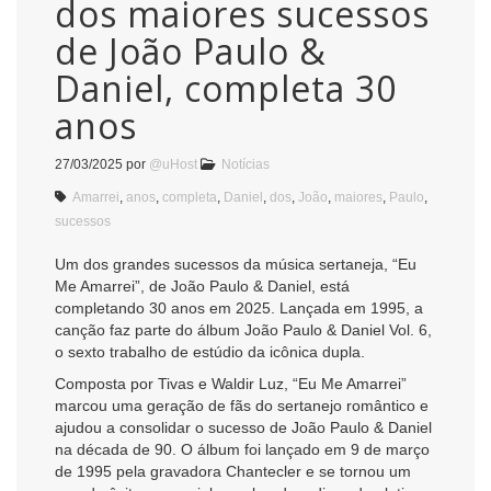
dos maiores sucessos
de João Paulo &
Daniel, completa 30
anos
27/03/2025
por
@uHost
Notícias
Amarrei
,
anos
,
completa
,
Daniel
,
dos
,
João
,
maiores
,
Paulo
,
sucessos
Um dos grandes sucessos da música sertaneja, “Eu
Me Amarrei”, de João Paulo & Daniel, está
completando 30 anos em 2025. Lançada em 1995, a
canção faz parte do álbum João Paulo & Daniel Vol. 6,
o sexto trabalho de estúdio da icônica dupla.
Composta por Tivas e Waldir Luz, “Eu Me Amarrei”
marcou uma geração de fãs do sertanejo romântico e
ajudou a consolidar o sucesso de João Paulo & Daniel
na década de 90. O álbum foi lançado em 9 de março
de 1995 pela gravadora Chantecler e se tornou um