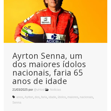
Ayrton Senna, um
dos maiores ídolos
nacionais, faria 65
anos de idade
21/03/2025
por
@uHost
Notícias
anos
,
Ayrton
,
dos
,
faria
,
idade
,
ídolos
,
maiores
,
nacionais
,
Senna