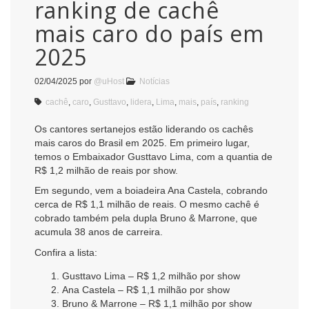
ranking de cachê
mais caro do país em
2025
02/04/2025
por
@uHost
Notícias
cachê
,
caro
,
Gusttavo
,
lidera
,
Lima
,
mais
,
país
,
ranking
Os cantores sertanejos estão liderando os cachês
mais caros do Brasil em 2025. Em primeiro lugar,
temos o Embaixador Gusttavo Lima, com a quantia de
R$ 1,2 milhão de reais por show.
Em segundo, vem a boiadeira Ana Castela, cobrando
cerca de R$ 1,1 milhão de reais. O mesmo cachê é
cobrado também pela dupla Bruno & Marrone, que
acumula 38 anos de carreira.
Confira a lista:
Gusttavo Lima – R$ 1,2 milhão por show
Ana Castela – R$ 1,1 milhão por show
Bruno & Marrone – R$ 1,1 milhão por show