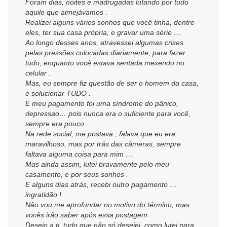
Foram dias, noites e madrugadas lutando por tudo
aquilo que almejávamos .
Realizei alguns vários sonhos que você tinha, dentre
eles, ter sua casa própria, e gravar uma série …
Ao longo desses anos, atravessei algumas crises
pelas pressões colocadas diariamente, para fazer
tudo, enquanto você estava sentada mexendo no
celular .
Mas, eu sempre fiz questão de ser o homem da casa,
e solucionar TUDO .
E meu pagamento foi uma síndrome do pânico,
depressao… pois nunca era o suficiente para você,
sempre era pouco .
Na rede social, me postava , falava que eu era
maravilhoso, mas por trás das câmeras, sempre
faltava alguma coisa para mim …
Mas ainda assim, lutei bravamente pelo meu
casamento, e por seus sonhos .
E alguns dias atrás, recebi outro pagamento …
ingratidão !
Não vou me aprofundar no motivo do término, mas
vocês irão saber após essa postagem .
Desejo a ti, tudo que não só desejei, como lutei para