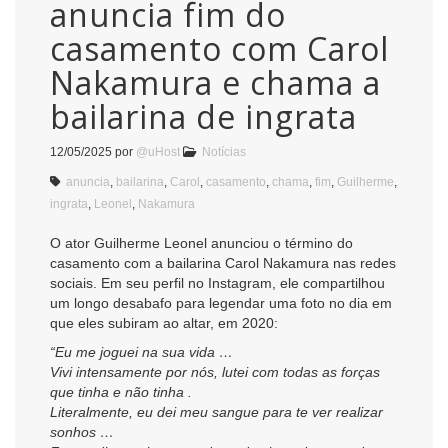
anuncia fim do
casamento com Carol
Nakamura e chama a
bailarina de ingrata
12/05/2025
por
@uHost
Notícias
anuncia
,
bailarina
,
Carol
,
casamento
,
chama
,
fim
,
Guilherme
,
ingrata
,
Leonel
,
Nakamura
O ator Guilherme Leonel anunciou o término do
casamento com a bailarina Carol Nakamura nas redes
sociais. Em seu perfil no Instagram, ele compartilhou
um longo desabafo para legendar uma foto no dia em
que eles subiram ao altar, em 2020:
“Eu me joguei na sua vida …
Vivi intensamente por nós, lutei com todas as forças
que tinha e não tinha .
Literalmente, eu dei meu sangue para te ver realizar
sonhos …