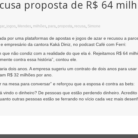
usa proposta de R$ 64 milhõ
gar
,
jogos
,
Mendes
,
milhões
,
para
,
proposta
,
recusa
,
Simone
da por uma plataformas de apostas e jogos de azar e recusou a parceri
e empresário da cantora Kaká Diniz, no podcast Café com Ferri:
que não condiz com a realidade do que ela é. Rejeitamos R$ 64 milh
mente contra essa história”, contou ele.
aria dois anos. A empresa sugeriu um contrato de dois anos para usar
iam R$ 32 milhões por ano.
 na mesa para conversar” e reforçou que a esposa é contra as bets:
vindo o dinheiro? De pessoas que estão perdendo dinheiro. Acredito
quanto outras pessoas estão se ferrando no vício cada vez mais desenfr