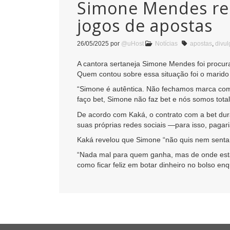
Simone Mendes rec
jogos de apostas
26/05/2025
por
@uHost
Notícias
apostas
,
divul
A cantora sertaneja Simone Mendes foi procura
Quem contou sobre essa situação foi o marido 
“Simone é autêntica. Não fechamos marca com 
faço bet, Simone não faz bet e nós somos total
De acordo com Kaká, o contrato com a bet dur
suas próprias redes sociais —para isso, pagar
Kaká revelou que Simone “não quis nem sentar
“Nada mal para quem ganha, mas de onde está 
como ficar feliz em botar dinheiro no bolso en