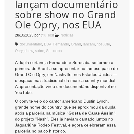
lançam documentário
sobre show no Grand
Ole Opry, nos EUA
28/10/2025
por
@uHost
Notícias
documentário
,
EUA
,
Fernando
,
Grand
,
lançam
,
nos
,
Ole
,
Opry
,
show
,
sobre
,
Sorocaba
A dupla sertaneja Fernando e Sorocaba se tornou a
primeira do Brasil a se apresentar no famoso palco do
Grand Ole Opry, em Nashville, nos Estados Unidos —
o espaço mais tradicional da música country mundial.
A apresentação virou um documentário disponível no
YouTube.
O convite veio do cantor americano Dustin Lynch,
grande nome do country, que se aproximou da dupla
após a parceria na música
“Gosta de Caras Assim”
,
do projeto “Nash”. Eles já haviam cantado juntos no
Jaguariúna Rodeo Festival, e agora celebraram essa
parceria no palco histórico.