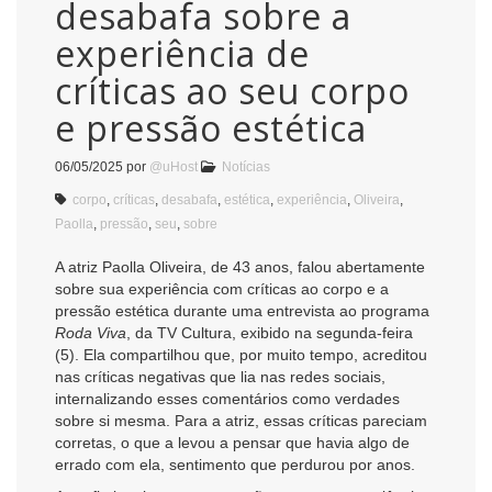
desabafa sobre a
experiência de
críticas ao seu corpo
e pressão estética
06/05/2025
por
@uHost
Notícias
corpo
,
críticas
,
desabafa
,
estética
,
experiência
,
Oliveira
,
Paolla
,
pressão
,
seu
,
sobre
A atriz Paolla Oliveira, de 43 anos, falou abertamente
sobre sua experiência com críticas ao corpo e a
pressão estética durante uma entrevista ao programa
Roda Viva
, da TV Cultura, exibido na segunda-feira
(5). Ela compartilhou que, por muito tempo, acreditou
nas críticas negativas que lia nas redes sociais,
internalizando esses comentários como verdades
sobre si mesma. Para a atriz, essas críticas pareciam
corretas, o que a levou a pensar que havia algo de
errado com ela, sentimento que perdurou por anos.