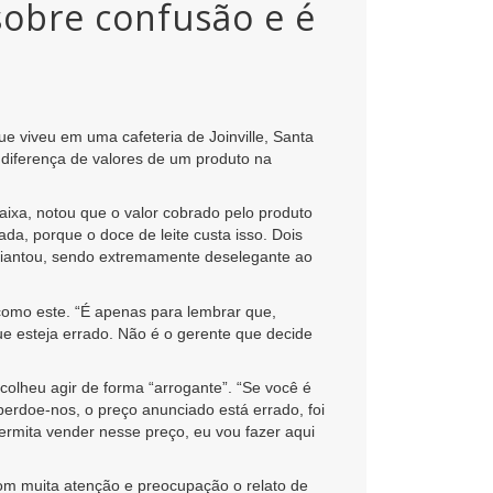
sobre confusão e é
ue viveu em uma cafeteria de Joinville, Santa
 diferença de valores de um produto na
aixa, notou que o valor cobrado pelo produto
da, porque o doce de leite custa isso. Dois
se adiantou, sendo extremamente deselegante ao
como este. “É apenas para lembrar que,
e esteja errado. Não é o gerente que decide
colheu agir de forma “arrogante”. “Se você é
perdoe-nos, o preço anunciado está errado, foi
ermita vender nesse preço, eu vou fazer aqui
m muita atenção e preocupação o relato de