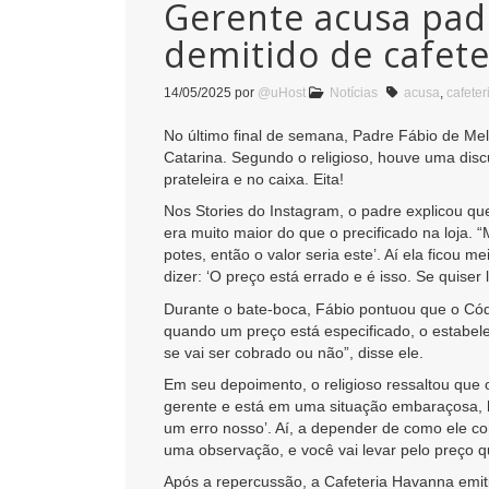
Gerente acusa pad
demitido de cafete
14/05/2025
por
@uHost
Notícias
acusa
,
cafeter
No último final de semana, Padre Fábio de Melo
Catarina. Segundo o religioso, houve uma dis
prateleira e no caixa. Eita!
Nos Stories do Instagram, o padre explicou qu
era muito maior do que o precificado na loja. 
potes, então o valor seria este’. Aí ela ficou m
dizer: ‘O preço está errado e é isso. Se quiser 
Durante o bate-boca, Fábio pontuou que o Có
quando um preço está especificado, o estabel
se vai ser cobrado ou não”, disse ele.
Em seu depoimento, o religioso ressaltou que 
gerente e está em uma situação embaraçosa, há
um erro nosso’. Aí, a depender de como ele co
uma observação, e você vai levar pelo preço q
Após a repercussão, a Cafeteria Havanna emi