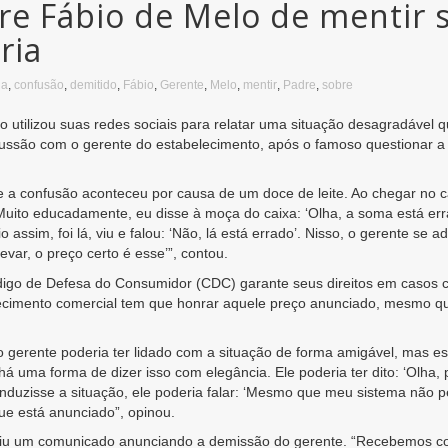
re Fábio de Melo de mentir 
ria
ia
,
confusão
,
demitido
,
Fábio
,
Gerente
,
Melo
,
mentir
,
Padre
,
sobre
 utilizou suas redes sociais para relatar uma situação desagradável q
cussão com o gerente do estabelecimento, após o famoso questionar a
e a confusão aconteceu por causa de um doce de leite. Ao chegar no c
“Muito educadamente, eu disse à moça do caixa: ‘Olha, a soma está erra
eio assim, foi lá, viu e falou: ‘Não, lá está errado’. Nisso, o gerente 
levar, o preço certo é esse’”, contou.
digo de Defesa do Consumidor (CDC) garante seus direitos em casos 
ecimento comercial tem que honrar aquele preço anunciado, mesmo qu
o gerente poderia ter lidado com a situação de forma amigável, mas es
 uma forma de dizer isso com elegância. Ele poderia ter dito: ‘Olha, 
nduzisse a situação, ele poderia falar: ‘Mesmo que meu sistema não p
ue está anunciado”, opinou.
tiu um comunicado anunciando a demissão do gerente. “Recebemos co