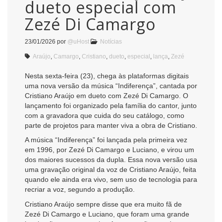
dueto especial com
Zezé Di Camargo
23/01/2026
por
@uHost
Notícias
Araújo
,
Camargo
,
Cristiano
,
dueto
,
especial
,
lança
,
Zezé
Nesta sexta-feira (23), chega às plataformas digitais
uma nova versão da música “Indiferença”, cantada por
Cristiano Araújo em dueto com Zezé Di Camargo. O
lançamento foi organizado pela família do cantor, junto
com a gravadora que cuida do seu catálogo, como
parte de projetos para manter viva a obra de Cristiano.
A música “Indiferença” foi lançada pela primeira vez
em 1996, por Zezé Di Camargo e Luciano, e virou um
dos maiores sucessos da dupla. Essa nova versão usa
uma gravação original da voz de Cristiano Araújo, feita
quando ele ainda era vivo, sem uso de tecnologia para
recriar a voz, segundo a produção.
Cristiano Araújo sempre disse que era muito fã de
Zezé Di Camargo e Luciano, que foram uma grande