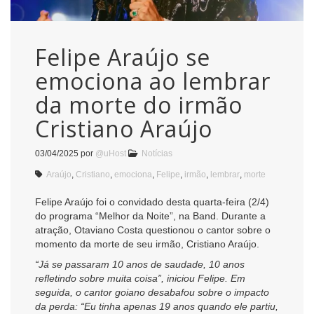
Felipe Araújo se
emociona ao lembrar
da morte do irmão
Cristiano Araújo
03/04/2025
por
@uHost
Notícias
Araújo
,
Cristiano
,
emociona
,
Felipe
,
irmão
,
lembrar
,
morte
Felipe Araújo foi o convidado desta quarta-feira (2/4)
do programa “Melhor da Noite”, na Band. Durante a
atração, Otaviano Costa questionou o cantor sobre o
momento da morte de seu irmão, Cristiano Araújo.
“Já se passaram 10 anos de saudade, 10 anos
refletindo sobre muita coisa”, iniciou Felipe. Em
seguida, o cantor goiano desabafou sobre o impacto
da perda: “Eu tinha apenas 19 anos quando ele partiu,