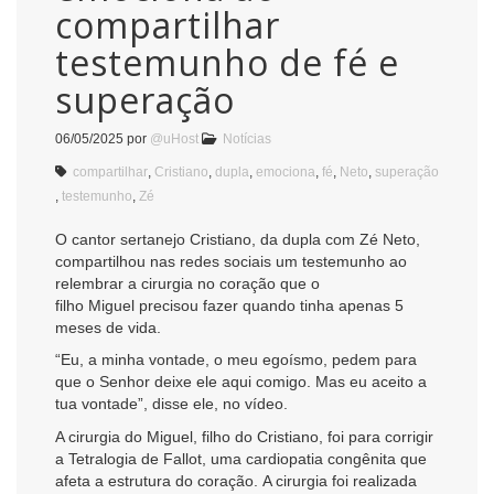
compartilhar
testemunho de fé e
superação
06/05/2025
por
@uHost
Notícias
compartilhar
,
Cristiano
,
dupla
,
emociona
,
fé
,
Neto
,
superação
,
testemunho
,
Zé
O cantor sertanejo Cristiano, da dupla com Zé Neto,
compartilhou nas redes sociais um testemunho ao
relembrar a cirurgia no coração que o
filho Miguel precisou fazer quando tinha apenas 5
meses de vida.
“Eu, a minha vontade, o meu egoísmo, pedem para
que o Senhor deixe ele aqui comigo. Mas eu aceito a
tua vontade”, disse ele, no vídeo.
A cirurgia do Miguel, filho do Cristiano, foi para corrigir
a Tetralogia de Fallot, uma cardiopatia congênita que
afeta a estrutura do coração. A cirurgia foi realizada