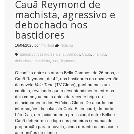
Cauã Reymond de
machista, agressivo e
debochado nos
bastidores
16/04/2025
por
@uHost
Notícias
agressivo
,
bastidores
,
Bella
,
Campos
,
Cauã
,
chamou
,
debochado
,
machista
,
nos
,
Reymond
O conflito entre os atores Bella Campos, de 26 anos, e
Cauã Reymond, de 42, nos bastidores da nova versão
da novela
Vale Tudo
(TV Globo), ganhou mais um
capítulo, revelando que o desentendimento entre os
dois começou muito antes da recente briga no
estacionamento dos Estúdios Globo. De acordo com
informações da colunista Carla Bittencourt, do portal
Léo Dias, o relacionamento profissional entre Bella e
Cauã deteriorou-se logo nas primeiras semanas de
preparação para a novela, ainda durante os ensaios e
as reuniões de elenco.