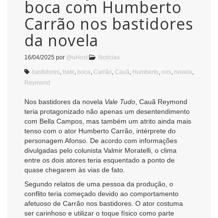
boca com Humberto
Carrão nos bastidores
da novela
16/04/2025
por
@uHost
Notícias
bastidores
,
bate
,
boca
,
Carrão
,
Cauã
,
Humberto
,
nos
,
novela
,
Reymond
Nos bastidores da novela
Vale Tudo
, Cauã Reymond
teria protagonizado não apenas um desentendimento
com Bella Campos, mas também um atrito ainda mais
tenso com o ator Humberto Carrão, intérprete do
personagem Afonso. De acordo com informações
divulgadas pelo colunista Valmir Moratelli, o clima
entre os dois atores teria esquentado a ponto de
quase chegarem às vias de fato.
Segundo relatos de uma pessoa da produção, o
conflito teria começado devido ao comportamento
afetuoso de Carrão nos bastidores. O ator costuma
ser carinhoso e utilizar o toque físico como parte