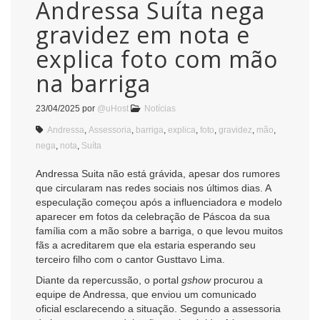
Andressa Suíta nega
gravidez em nota e
explica foto com mão
na barriga
23/04/2025
por
@uHost
Notícias
Andressa
,
Assessoria
,
barriga
,
explica
,
foto
,
gravidez
,
mão
,
nega
,
nota
,
Suíta
Andressa Suita não está grávida, apesar dos rumores
que circularam nas redes sociais nos últimos dias. A
especulação começou após a influenciadora e modelo
aparecer em fotos da celebração de Páscoa da sua
família com a mão sobre a barriga, o que levou muitos
fãs a acreditarem que ela estaria esperando seu
terceiro filho com o cantor Gusttavo Lima.
Diante da repercussão, o portal
gshow
procurou a
equipe de Andressa, que enviou um comunicado
oficial esclarecendo a situação. Segundo a assessoria