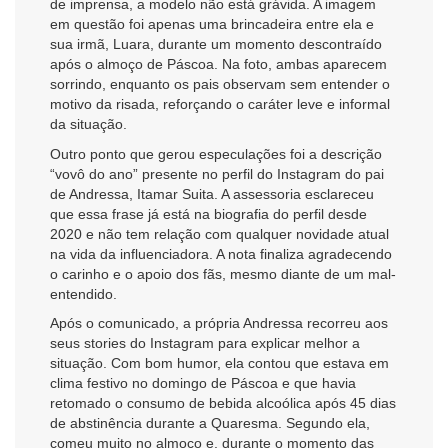
de imprensa, a modelo não está grávida. A imagem
em questão foi apenas uma brincadeira entre ela e
sua irmã, Luara, durante um momento descontraído
após o almoço de Páscoa. Na foto, ambas aparecem
sorrindo, enquanto os pais observam sem entender o
motivo da risada, reforçando o caráter leve e informal
da situação.
Outro ponto que gerou especulações foi a descrição
“vovô do ano” presente no perfil do Instagram do pai
de Andressa, Itamar Suita. A assessoria esclareceu
que essa frase já está na biografia do perfil desde
2020 e não tem relação com qualquer novidade atual
na vida da influenciadora. A nota finaliza agradecendo
o carinho e o apoio dos fãs, mesmo diante de um mal-
entendido.
Após o comunicado, a própria Andressa recorreu aos
seus stories do Instagram para explicar melhor a
situação. Com bom humor, ela contou que estava em
clima festivo no domingo de Páscoa e que havia
retomado o consumo de bebida alcoólica após 45 dias
de abstinência durante a Quaresma. Segundo ela,
comeu muito no almoço e, durante o momento das