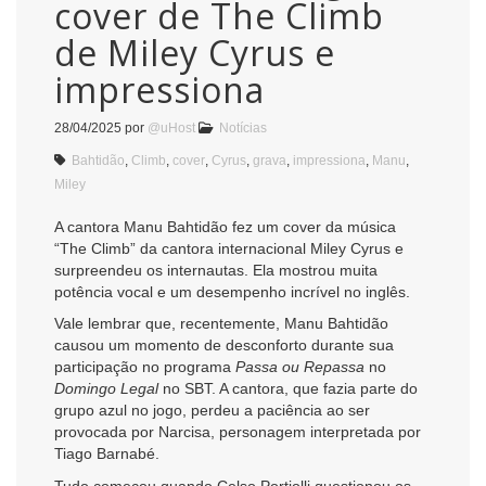
cover de The Climb
de Miley Cyrus e
impressiona
28/04/2025
por
@uHost
Notícias
Bahtidão
,
Climb
,
cover
,
Cyrus
,
grava
,
impressiona
,
Manu
,
Miley
A cantora Manu Bahtidão fez um cover da música
“The Climb” da cantora internacional Miley Cyrus e
surpreendeu os internautas. Ela mostrou muita
potência vocal e um desempenho incrível no inglês.
Vale lembrar que, recentemente, Manu Bahtidão
causou um momento de desconforto durante sua
participação no programa
Passa ou Repassa
no
Domingo Legal
no SBT. A cantora, que fazia parte do
grupo azul no jogo, perdeu a paciência ao ser
provocada por Narcisa, personagem interpretada por
Tiago Barnabé.
Tudo começou quando Celso Portiolli questionou os