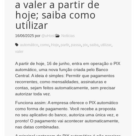
a valer a partir de
hoje; saiba como
utilizar
16/06/2025
por
@uHost
Notícias
automático
,
como
,
Hoje
,
partir
,
passa
,
pix
,
saiba
,
utilizar
,
valer
A partir de hoje, 16 de junho, entra em operação o PIX
automático, uma nova função criada pelo Banco
Central. A ideia é simples: Permitir que pagamentos
recorrentes, como mensalidades, assinaturas e
contas, sejam feitos automaticamente, sem precisar
autorizar toda vez.
Funciona assim: A empresa oferece o PIX automático
como forma de pagamento. Você recebe a proposta
no seu aplicativo do banco, autoriza uma única vez, e
pronto! O pagamento vai acontecer automaticamente,
nas datas combinadas.
A principal vantagem do PIX automático é não precisar