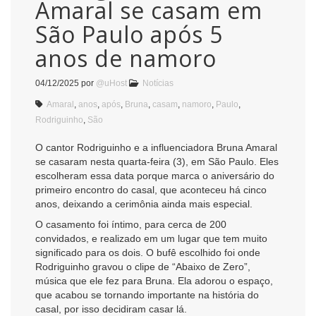
Amaral se casam em
São Paulo após 5
anos de namoro
04/12/2025
por
@uHost
Notícias
Amaral
,
anos
,
após
,
Bruna
,
casam
,
namoro
,
Paulo
,
Rodriguinho
,
São
O cantor Rodriguinho e a influenciadora Bruna Amaral
se casaram nesta quarta-feira (3), em São Paulo. Eles
escolheram essa data porque marca o aniversário do
primeiro encontro do casal, que aconteceu há cinco
anos, deixando a cerimônia ainda mais especial.
O casamento foi íntimo, para cerca de 200
convidados, e realizado em um lugar que tem muito
significado para os dois. O bufê escolhido foi onde
Rodriguinho gravou o clipe de “Abaixo de Zero”,
música que ele fez para Bruna. Ela adorou o espaço,
que acabou se tornando importante na história do
casal, por isso decidiram casar lá.