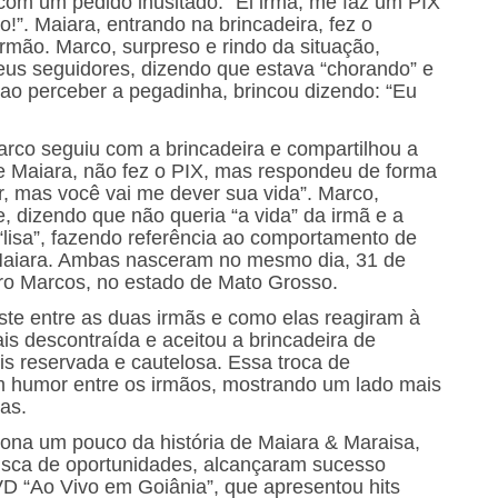
om um pedido inusitado: “Ei irmã, me faz um PIX
!”. Maiara, entrando na brincadeira, fez o
 irmão. Marco, surpreso e rindo da situação,
eus seguidores, dizendo que estava “chorando” e
 ao perceber a pegadinha, brincou dizendo: “Eu
arco seguiu com a brincadeira e compartilhou a
e Maiara, não fez o PIX, mas respondeu de forma
ar, mas você vai me dever sua vida”. Marco,
, dizendo que não queria “a vida” da irmã e a
isa”, fazendo referência ao comportamento de
Maiara. Ambas nasceram no mesmo dia, 31 de
o Marcos, no estado de Mato Grosso.
ste entre as duas irmãs e como elas reagiram à
s descontraída e aceitou a brincadeira de
s reservada e cautelosa. Essa troca de
m humor entre os irmãos, mostrando um lado mais
as.
tona um pouco da história de Maiara & Maraisa,
sca de oportunidades, alcançaram sucesso
 “Ao Vivo em Goiânia”, que apresentou hits