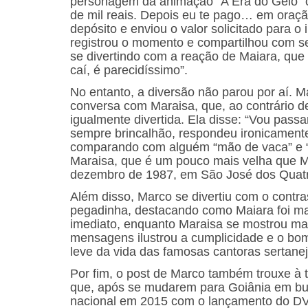
personagem da animação “A Era do Gelo” c
de mil reais. Depois eu te pago… em oração
depósito e enviou o valor solicitado para o
registrou o momento e compartilhou com s
se divertindo com a reação de Maiara, que
caí, é parecidíssimo”.
No entanto, a diversão não parou por aí. M
conversa com Maraisa, que, ao contrário d
igualmente divertida. Ela disse: “Vou pass
sempre brincalhão, respondeu ironicamente
comparando com alguém “mão de vaca” e “l
Maraisa, que é um pouco mais velha que 
dezembro de 1987, em São José dos Quatr
Além disso, Marco se divertiu com o contra
pegadinha, destacando como Maiara foi mai
imediato, enquanto Maraisa se mostrou mai
mensagens ilustrou a cumplicidade e o bo
leve da vida das famosas cantoras sertanej
Por fim, o post de Marco também trouxe à 
que, após se mudarem para Goiânia em bu
nacional em 2015 com o lançamento do DVD