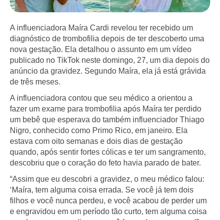
A influenciadora Maíra Cardi revelou ter recebido um
diagnóstico de trombofilia depois de ter descoberto uma
nova gestação. Ela detalhou o assunto em um vídeo
publicado no TikTok neste domingo, 27, um dia depois do
anúncio da gravidez. Segundo Maíra, ela já está grávida
de três meses.
A influenciadora contou que seu médico a orientou a
fazer um exame para trombofilia após Maíra ter perdido
um bebê que esperava do também influenciador Thiago
Nigro, conhecido como Primo Rico, em janeiro. Ela
estava com oito semanas e dois dias de gestação
quando, após sentir fortes cólicas e ter um sangramento,
descobriu que o coração do feto havia parado de bater.
“Assim que eu descobri a gravidez, o meu médico falou:
‘Maíra, tem alguma coisa errada. Se você já tem dois
filhos e você nunca perdeu, e você acabou de perder um
e engravidou em um período tão curto, tem alguma coisa